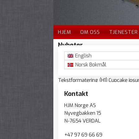
HJEM
OM OSS
TJENESTER
Nyheter
English
Testinnlegg
Norsk Bokmål
9. september 2013
Tekstformatering (H1) Cupcake ipsum
Chocolate bar chupa chups carame
Kontakt
I love chocolate cake sesame snaps t
love applicake. Macaroon halvah s
HJM Norge AS
macaroon jelly beans. Bear claw gi
Nyvegbakken 15
N-7654 VERDAL
+47 97 69 66 69