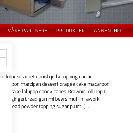
VÅRE PARTNERE
PRODUKTER
ANNEN INFO
 dolor sit amet danish jelly topping cookie.
ls bonbon marzipan dessert dragée cake macaroon.
art cake lollipop candy canes. Brownie lollipop I
oufflé gingerbread gummi bears muffin faworki
ngerbread powder topping sugar plum. […]