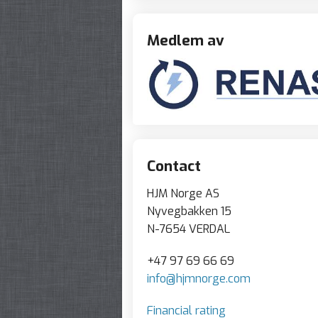
Medlem av
Contact
HJM Norge AS
Nyvegbakken 15
N-7654 VERDAL
+47 97 69 66 69
info@hjmnorge.com
Financial rating