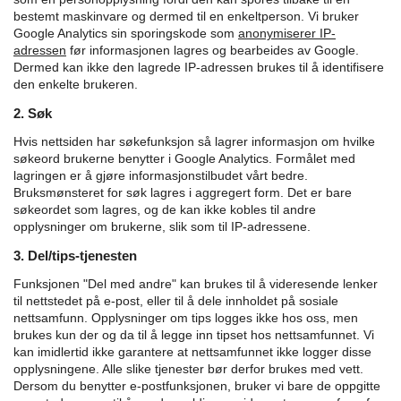
bestemt maskinvare og dermed til en enkeltperson. Vi bruker
Google Analytics sin sporingskode som
anonymiserer IP-
adressen
før informasjonen lagres og bearbeides av Google.
Dermed kan ikke den lagrede IP-adressen brukes til å identifisere
den enkelte brukeren.
2. Søk
Hvis nettsiden har søkefunksjon så lagrer informasjon om hvilke
søkeord brukerne benytter i Google Analytics. Formålet med
lagringen er å gjøre informasjonstilbudet vårt bedre.
Bruksmønsteret for søk lagres i aggregert form. Det er bare
søkeordet som lagres, og de kan ikke kobles til andre
opplysninger om brukerne, slik som til IP-adressene.
3. Del/tips-tjenesten
Funksjonen "Del med andre" kan brukes til å videresende lenker
til nettstedet på e-post, eller til å dele innholdet på sosiale
nettsamfunn. Opplysninger om tips logges ikke hos oss, men
brukes kun der og da til å legge inn tipset hos nettsamfunnet. Vi
kan imidlertid ikke garantere at nettsamfunnet ikke logger disse
opplysningene. Alle slike tjenester bør derfor brukes med vett.
Dersom du benytter e-postfunksjonen, bruker vi bare de oppgitte