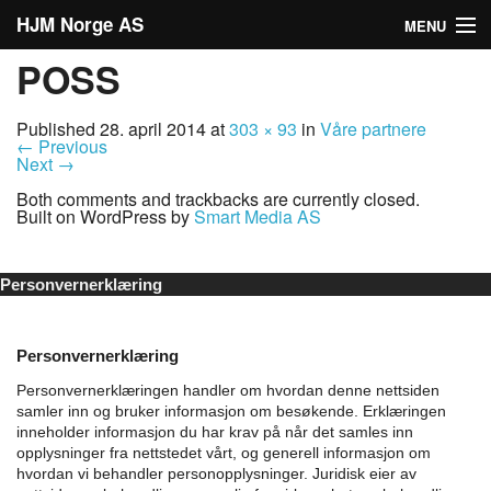
HJM Norge AS
MENU
POSS
Hjem
Om oss
Published
28. april 2014
at
303 × 93
in
Våre partnere
←
Previous
Next
→
Tjenester
Both comments and trackbacks are currently closed.
Built on WordPress by
Smart Media AS
Våre partnere
Produkter
Personvernerklæring
Annen info
Personvernerklæring
Fotoalbum
Personvernerklæringen handler om hvordan denne nettsiden
samler inn og bruker informasjon om besøkende. Erklæringen
Formverktøy
inneholder informasjon du har krav på når det samles inn
opplysninger fra nettstedet vårt, og generell informasjon om
hvordan vi behandler personopplysninger.
Juridisk eier av