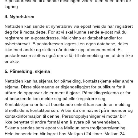
e-postadressene til å sende meldingen videre uten noen form for
lagring.
4. Nyhetsbrev
Nettsiden kan sende ut nyhetsbrev via epost hvis du har registrert
deg for å motta dette. For at vi skal kunne sende e-post må du
registrere en e-postadresse. Mailchimp er databehandler for
nyhetsbrevet. E-postadressen lagres i en egen database, deles
ikke med andre og slettes når du sier opp abonnementet. E-
postadressen slettes også om vi får tilbakemelding om at den ikke
er aktiv.
5. Påmelding, skjema
Nettsiden kan ha skjema for påmelding, kontaktskjema eller andre
skjema. Disse skjemaene er tilgjengeliggjort for publikum for å
utføre de oppgaver de er ment å gjøre.
Påmeldingsskjema er for
at besøkende kan melde seg på eller registrere seg.
Kontaktskjema er for at besøkende enkelt kan sende en melding
til nettsidens kontaktperson.
Vi ber da om navnet på innsender og
kontaktinformasjon til denne. Personopplysninger vi mottar blir
ikke benyttet til andre formål enn å svare på henvendelsen.
Skjema sendes som epost via Mailgun som tredjepartsløsning.
Hele innsendelen blir lagret hos Mailgun i 24 timer. Mellom 24