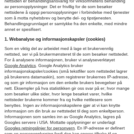
nettsiden er behandlingsansvarlig for virksomhetens behandling
av personopplysninger. Det er frivillig for de som besøker
nettsidene å oppgi personopplysninger i forbindelse med tjenester
som å motta nyhetsbrev og benytte del- og tipstjenesten.
Behandlingsgrunnlaget er samtykke fra den enkelte, med mindre
annet er spesifisert.
1. Webanalyse og informasjonskapsler (cookies)
Som en viktig del av arbeidet med å lage et brukervennlig
nettsted, ser vi på brukermønsteret til de som besøker nettstedet.
For å analysere informasjonen, bruker vi analyseverktøyet
Google Analytics
.
Google Analytics bruker
informasjonskapsler/cookies (små tekstfiler som nettstedet lagrer
på brukerens datamaskin), som registrerer brukernes IP-adresse,
og som gir informasjon om den enkelte brukers bevegelser på
nett. Eksempler på hva statistikken gir oss svar på er; hvor mange
som besøker ulike sider, hvor lenge besøket varer, hvilke
nettsteder brukerne kommer fra og hvilke nettlesere som
benyttes. Ingen av informasjonskapslene gjør at vi kan knytte
informasjon om din bruk av nettstedet til deg som enkeltperson.
Informasjonen som samles inn av Google Analytics, lagres på
Googles servere i USA. Mottatte opplysninger er underlagt
Googles retningslinjer for personvern
.
En IP-adresse er definert
som en personopplysning fordi den kan spores tilbake til en