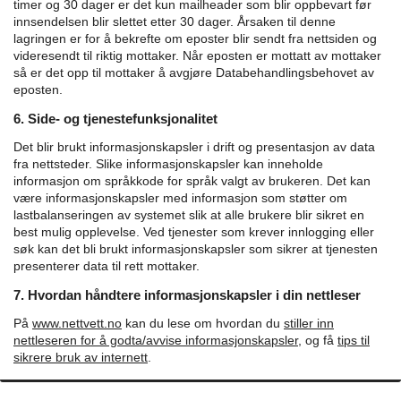
timer og 30 dager er det kun mailheader som blir oppbevart før
innsendelsen blir slettet etter 30 dager. Årsaken til denne
lagringen er for å bekrefte om eposter blir sendt fra nettsiden og
videresendt til riktig mottaker.
Når eposten er mottatt av mottaker
så er det opp til mottaker å avgjøre Databehandlingsbehovet av
eposten.
6. Side- og tjenestefunksjonalitet
Det blir brukt informasjonskapsler i drift og presentasjon av data
fra nettsteder. Slike informasjonskapsler kan inneholde
informasjon om språkkode for språk valgt av brukeren. Det kan
være informasjonskapsler med informasjon som støtter om
lastbalanseringen av systemet slik at alle brukere blir sikret en
best mulig opplevelse. Ved tjenester som krever innlogging eller
søk kan det bli brukt informasjonskapsler som sikrer at tjenesten
presenterer data til rett mottaker.
7. Hvordan håndtere informasjonskapsler i din nettleser
På
www.nettvett.no
kan du lese om hvordan du
stiller inn
nettleseren for å godta/avvise informasjonskapsler,
og få
tips til
sikrere bruk av internett
.