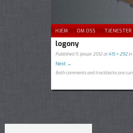
HJEM
OM OSS
TJENESTER
logony
Published
11. januar 2012
at
415 × 292
in
Next
→
Both comments and trackbacks are curr