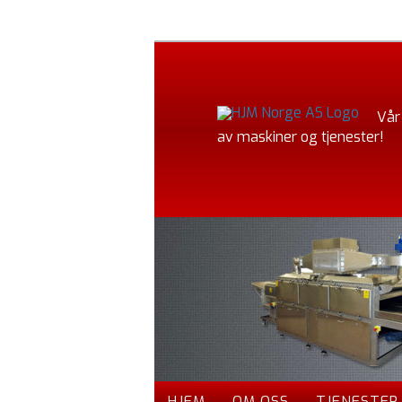
Vår
av maskiner og tjenester!
HJEM
OM OSS
TJENESTER